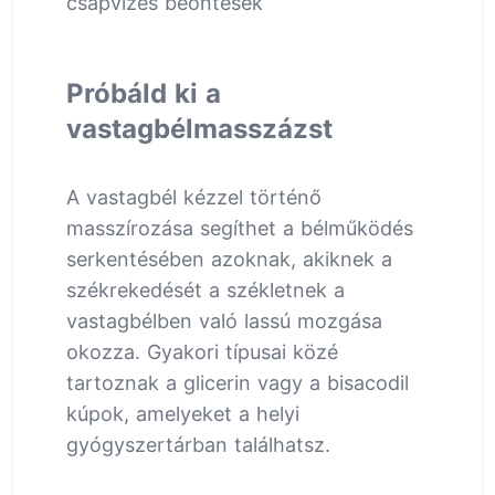
csapvizes beöntések
Próbáld ki a
vastagbélmasszázst
A vastagbél kézzel történő
masszírozása segíthet a bélműködés
serkentésében azoknak, akiknek a
székrekedését a székletnek a
vastagbélben való lassú mozgása
okozza. Gyakori típusai közé
tartoznak a glicerin vagy a bisacodil
kúpok, amelyeket a helyi
gyógyszertárban találhatsz.