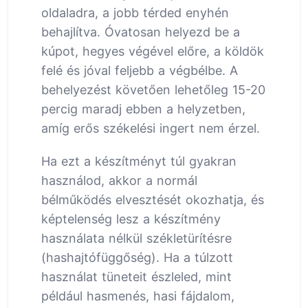
oldaladra, a jobb térded enyhén
behajlítva. Óvatosan helyezd be a
kúpot, hegyes végével előre, a köldök
felé és jóval feljebb a végbélbe. A
behelyezést követően lehetőleg 15-20
percig maradj ebben a helyzetben,
amíg erős székelési ingert nem érzel.
Ha ezt a készítményt túl gyakran
használod, akkor a normál
bélműködés elvesztését okozhatja, és
képtelenség lesz a készítmény
használata nélkül székletürítésre
(hashajtófüggőség). Ha a túlzott
használat tüneteit észleled, mint
például hasmenés, hasi fájdalom,