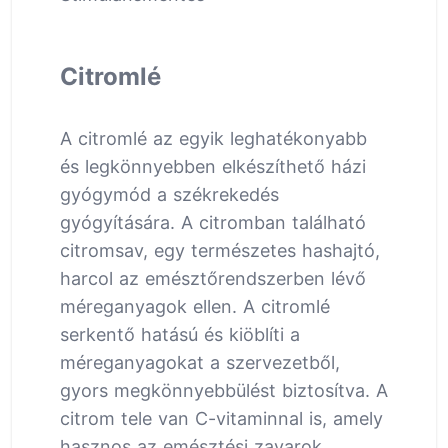
Citromlé
A citromlé az egyik leghatékonyabb
és legkönnyebben elkészíthető házi
gyógymód a székrekedés
gyógyítására. A citromban található
citromsav, egy természetes hashajtó,
harcol az emésztőrendszerben lévő
méreganyagok ellen. A citromlé
serkentő hatású és kiöblíti a
méreganyagokat a szervezetből,
gyors megkönnyebbülést biztosítva. A
citrom tele van C-vitaminnal is, amely
hasznos az emésztési zavarok