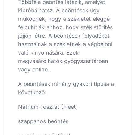
Többféle beöntés létezik, amelyet
kipróbálhatsz. A beöntések úgy
működnek, hogy a székletet eléggé
felpuhítják ahhoz, hogy székletürítés
jöjjön létre. A beöntések folyadékot
használnak a székletnek a végbélből
való kinyomására. Ezek
megvásárolhatók gyógyszertárban
vagy online.
A beöntések néhány gyakori típusa a
következő:
Nátrium-foszfát (Fleet)
szappanos beöntés