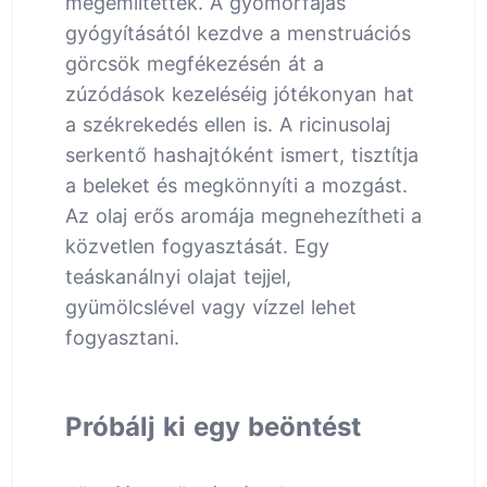
megemlítettek. A gyomorfájás
gyógyításától kezdve a menstruációs
görcsök megfékezésén át a
zúzódások kezeléséig jótékonyan hat
a székrekedés ellen is. A ricinusolaj
serkentő hashajtóként ismert, tisztítja
a beleket és megkönnyíti a mozgást.
Az olaj erős aromája megnehezítheti a
közvetlen fogyasztását. Egy
teáskanálnyi olajat tejjel,
gyümölcslével vagy vízzel lehet
fogyasztani.
Próbálj ki egy beöntést