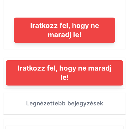
Iratkozz fel, hogy ne
maradj le!
Iratkozz fel, hogy ne maradj
le!
Legnézettebb bejegyzések