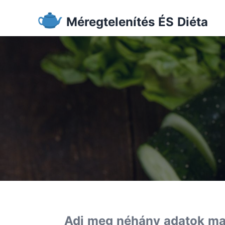
Méregtelenítés ÉS Diéta
Adj meg néhány adatok ma