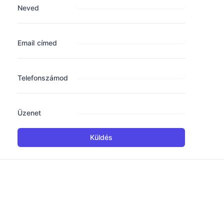
Neved
Email címed
Telefonszámod
Üzenet
Küldés