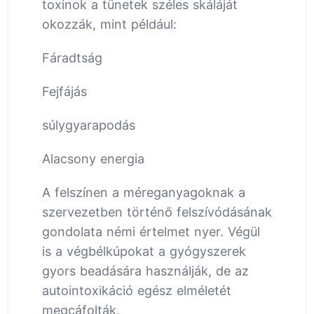
toxinok a tünetek széles skáláját
okozzák, mint például:
Fáradtság
Fejfájás
súlygyarapodás
Alacsony energia
A felszínen a méreganyagoknak a
szervezetben történő felszívódásának
gondolata némi értelmet nyer. Végül
is a végbélkúpokat a gyógyszerek
gyors beadására használják, de az
autointoxikáció egész elméletét
megcáfolták.