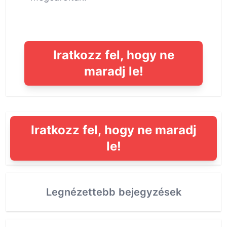
Iratkozz fel, hogy ne
maradj le!
Iratkozz fel, hogy ne maradj
le!
Legnézettebb bejegyzések