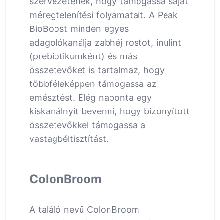
szervezetének, hogy támogassa saját
méregtelenítési folyamatait. A Peak
BioBoost minden egyes
adagolókanálja zabhéj rostot, inulint
(prebiotikumként) és más
összetevőket is tartalmaz, hogy
többféleképpen támogassa az
emésztést. Elég naponta egy
kiskanálnyit bevenni, hogy bizonyított
összetevőkkel támogassa a
vastagbéltisztítást.
ColonBroom
A találó nevű ColonBroom