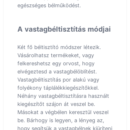
egészséges bélműködést.
A vastagbéltisztítás módjai
Két fő béltisztító módszer létezik.
Vásárolhatsz termékeket, vagy
felkereshetsz egy orvost, hogy
elvégeztesd a vastagbélöblítést.
Vastagbéltisztítás por alakú vagy
folyékony táplálékkiegészítőkkel.
Néhány vastagbéltisztításra használt
kiegészítőt szájon át veszel be.
Másokat a végbélen keresztül veszel
be. Bárhogy is legyen, a lényeg az,
hogy segítsük a vastagbélnek kiüríteni