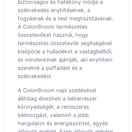
biztonságos és hatékony módja a
székrekedés enyhítésének, a
fogyásnak és a test megtisztításának.
A ColonBroom természetes
összetevőket használ, hogy
természetes összetevők segítségével
kisöpörje a hulladékot a vastagbélből,
és mindenkinek ajánlják, aki enyhíteni
szeretné a puffadást és a
székrekedést.
A ColonBroom napi szedésével
állítólag élvezheti a bélrendszer
könnyedségét, a rendszeres
bélmozgást, valamint a jobb
hangulatot és energiaszintet, egyéb
előnyök mellett. Ezen előnyök elérése